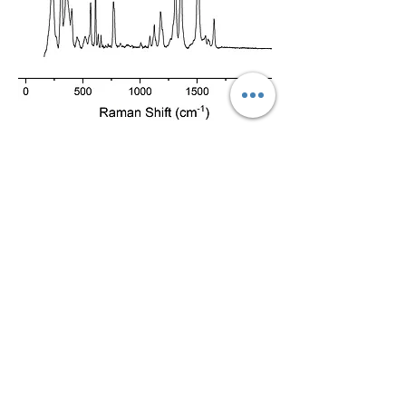
Rohdamine 6G
가격
₩1,000
RamanLab Inc.
라만랩 (주) Since 2017
사업자등록번호:
323-87-00582
대표전화:
02-503-8461
주소: 경기도 과천시 뒷골로 66-9
전자우편:
kay@ramanlab.kr