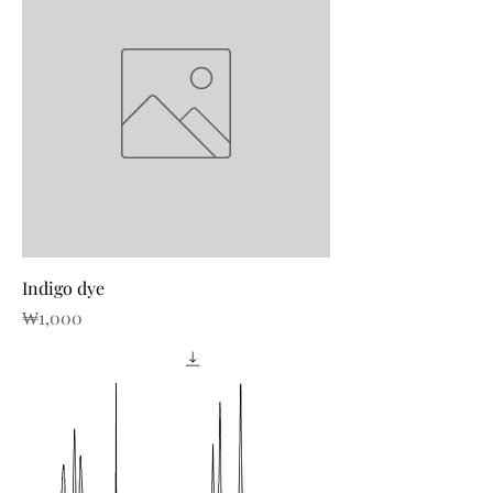
Indigo dye
가격
₩1,000